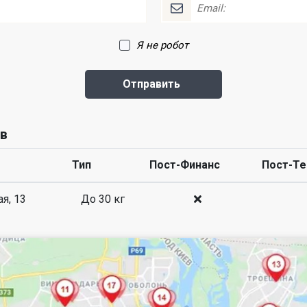
Я не робот
ов
Тип
Пост-Финанс
Пост-Те
ая, 13
До 30 кг